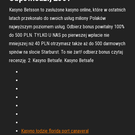
Kasyno Betsson to zasłużone kasyno online, które w ostatnich
latach przekonało do swoich usług miliony Polaków
najwyższym poziomem usług. Odbierz bonus powitalny 100%
do 500 PLN. TYLKO U NAS po pierwszej wpłacie nie
mniejszej niż 40 PLN otrzymasz także aż do 500 darmowych
spinów na slocie Starburst. To nie żart! odbierz bonus czytaj
recenzję. 2. Kasyno Betsafe. Kasyno Betsafe
Kasyno łodzie florida port canaveral