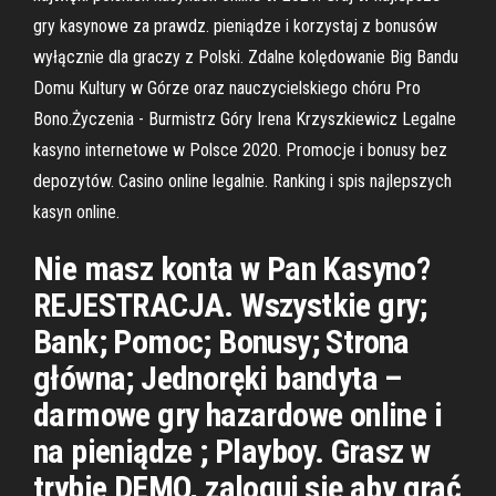
gry kasynowe za prawdz. pieniądze i korzystaj z bonusów
wyłącznie dla graczy z Polski. Zdalne kolędowanie Big Bandu
Domu Kultury w Górze oraz nauczycielskiego chóru Pro
Bono.Życzenia - Burmistrz Góry Irena Krzyszkiewicz Legalne
kasyno internetowe w Polsce 2020. Promocje i bonusy bez
depozytów. Casino online legalnie. Ranking i spis najlepszych
kasyn online.
Nie masz konta w Pan Kasyno?
REJESTRACJA. Wszystkie gry;
Bank; Pomoc; Bonusy; Strona
główna; Jednoręki bandyta –
darmowe gry hazardowe online i
na pieniądze ; Playboy. Grasz w
trybie DEMO, zaloguj się aby grać