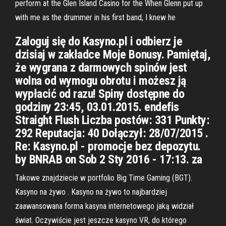
perform at the Glen Island Casino for the When Glenn put up
with me as the drummer in his first band, I knew he
Zaloguj się do Kasyno.pl i odbierz je
dzisiaj w zakładce Moje Bonusy. Pamiętaj,
że wygrana z darmowych spinów jest
wolna od wymogu obrotu i możesz ją
wypłacić od razu! Spiny dostępne do
godziny 23:45, 03.01.2015. endefis
Straight Flush Liczba postów: 331 Punkty:
292 Reputacja: 40 Dołączył: 28/07/2015 .
Re: Kasyno.pl - promocje bez depozytu.
by BNRAB on Sob 2 Sty 2016 - 17:13. za
Takowe znajdziecie w portfolio Big Time Gaming (BGT).
Kasyno na żywo . Kasyno na żywo to najbardziej
zaawansowana forma kasyna internetowego jaką widział
świat. Oczywiście jest jeszcze kasyno VR, do którego