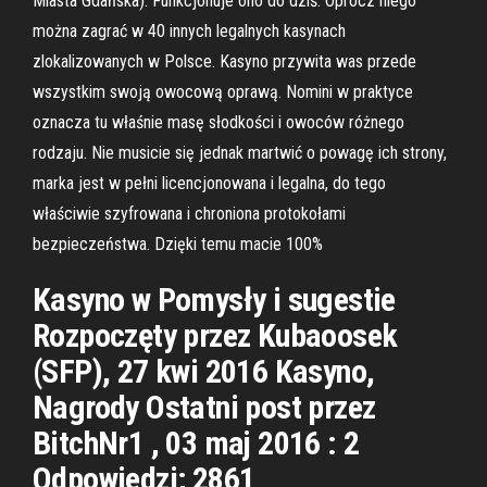
Miasta Gdańska). Funkcjonuje ono do dziś. Oprócz niego
można zagrać w 40 innych legalnych kasynach
zlokalizowanych w Polsce. Kasyno przywita was przede
wszystkim swoją owocową oprawą. Nomini w praktyce
oznacza tu właśnie masę słodkości i owoców różnego
rodzaju. Nie musicie się jednak martwić o powagę ich strony,
marka jest w pełni licencjonowana i legalna, do tego
właściwie szyfrowana i chroniona protokołami
bezpieczeństwa. Dzięki temu macie 100%
Kasyno w Pomysły i sugestie
Rozpoczęty przez Kubaoosek
(SFP), 27 kwi 2016 Kasyno,
Nagrody Ostatni post przez
BitchNr1 , 03 maj 2016 : 2
Odpowiedzi; 2861