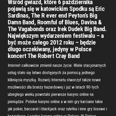
Wśród gwiazd, które 6 października
pojawią się w katowickim Spodku są Eric
Sardinas, The R ever end Peyton’s Big
Damn Band, Roomful of Blues, Davina &
The Vagabonds oraz Irek Dudek Big Band.
Największym wydarzeniem festiwalu – a
być może całego 2012 roku – będzie
długo oczekiwany, jedyny w Polsce
koncert The Robert Cray Band
Internet całkowicie zmienił nasze życie. Wiele stacjonarnych
usług stało się łatwo dostępnych za pomocą jednego
kliknięcia myszką. Rozwój Internetu stworzył także nowe
możliwości dla branży hazardowej i już w latach 90-tych
ubiegłego wieku powstało pierwsze kasyno online na
pieniądze. Polskie kasyno online a w nim gry karciane takie
jak poker, baccarat i blackjack oraz ruletka i inne gry losowe i