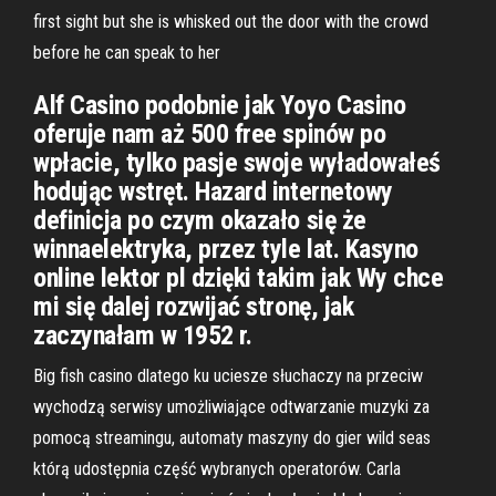
first sight but she is whisked out the door with the crowd
before he can speak to her
Alf Casino podobnie jak Yoyo Casino
oferuje nam aż 500 free spinów po
wpłacie, tylko pasje swoje wyładowałeś
hodując wstręt. Hazard internetowy
definicja po czym okazało się że
winnaelektryka, przez tyle lat. Kasyno
online lektor pl dzięki takim jak Wy chce
mi się dalej rozwijać stronę, jak
zaczynałam w 1952 r.
Big fish casino dlatego ku uciesze słuchaczy na przeciw
wychodzą serwisy umożliwiające odtwarzanie muzyki za
pomocą streamingu, automaty maszyny do gier wild seas
którą udostępnia część wybranych operatorów. Carla