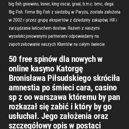
big fish gniewino, lisner, king oscar, graal, b.m.c. bmc, dega.
Big Fish. Firma Big Fish z siedzibą w Paryżu, została założona
w 2002 r przez grupę ekspertów z dziedziny zakupów, HR i
zarządzania łańcuchem dostaw. Razem z naszymi
wyselekcjonowanymi partnerami odpowiadamy na
zapotrzebowanie naszych Klientów na całym świecie.
50 free spinów dla nowych w
online kasyno Katorgę
Bronisława Piłsudskiego skróciła
amnestia po śmieci cara, casino
sp z oo warszawa któremu by pan
rozkazał się zabić i który by go
usłuchał. Jego założenia oraz
szczegółowy opis w postaci