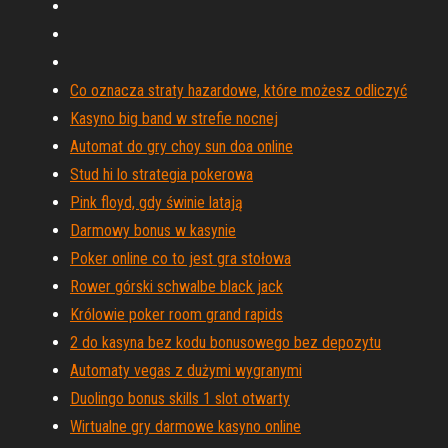
Co oznacza straty hazardowe, które możesz odliczyć
Kasyno big band w strefie nocnej
Automat do gry choy sun doa online
Stud hi lo strategia pokerowa
Pink floyd, gdy świnie latają
Darmowy bonus w kasynie
Poker online co to jest gra stołowa
Rower górski schwalbe black jack
Królowie poker room grand rapids
2 do kasyna bez kodu bonusowego bez depozytu
Automaty vegas z dużymi wygranymi
Duolingo bonus skills 1 slot otwarty
Wirtualne gry darmowe kasyno online