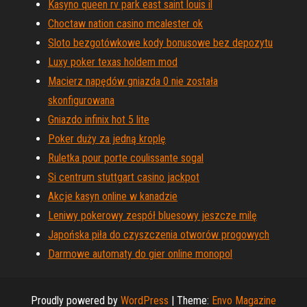
Kasyno queen rv park east saint louis il
Choctaw nation casino mcalester ok
Sloto bezgotówkowe kody bonusowe bez depozytu
Luxy poker texas holdem mod
Macierz napędów gniazda 0 nie została
skonfigurowana
Gniazdo infinix hot 5 lite
Poker duży za jedną kroplę
Ruletka pour porte coulissante sogal
Si centrum stuttgart casino jackpot
Akcje kasyn online w kanadzie
Leniwy pokerowy zespół bluesowy jeszcze milę
Japońska piła do czyszczenia otworów progowych
Darmowe automaty do gier online monopol
Proudly powered by
WordPress
|
Theme:
Envo Magazine