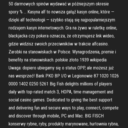
50 darmowych spinów wydawać w późniejszym okresie
spory % … Kasyna alf to nowsza gałąź kasyn online, które —
dzięki alf technologii — szybko stają się najpopularniejszym
rodzajem kasyn internetowych. Gra na żywo w ruletkę online,
blackjacka czy pokera oznacza, że otrzymujesz link wideo,
gdzie widzisz swoich przeciwników w trakcie alfcasino.
Zarobki na stanowiskach w Polsce. Wynagrodzenia, premie i
benefity na stanowiskach. polskie złoto 1939 wikipedia
Uwaga: dopiero ubiegamy się o status OPP, ale możesz już
nas wesprzeć! Bank PKO BP I/O w Legionowie 87 1020 1026
0000 1402 0250 5261 Big Fish delights millions of players
daily with top-rated match 3, HOPA, time management and
social casino games. Dedicated to giving the best support
and delivering fun and secure ways to play, connect, compete
and discover through mobile, PC and Mac. BIG FISCH
konserwy rybne, ryby, produkty marynowane, hurtownia rybna,