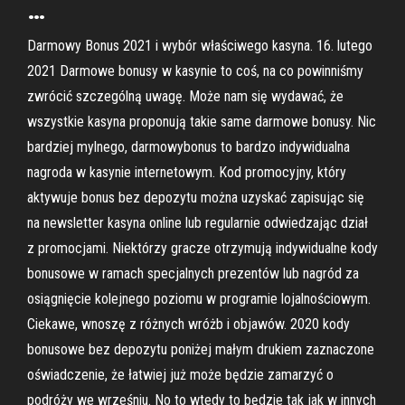
…
Darmowy Bonus 2021 i wybór właściwego kasyna. 16. lutego
2021 Darmowe bonusy w kasynie to coś, na co powinniśmy
zwrócić szczególną uwagę. Może nam się wydawać, że
wszystkie kasyna proponują takie same darmowe bonusy. Nic
bardziej mylnego, darmowybonus to bardzo indywidualna
nagroda w kasynie internetowym. Kod promocyjny, który
aktywuje bonus bez depozytu można uzyskać zapisując się
na newsletter kasyna online lub regularnie odwiedzając dział
z promocjami. Niektórzy gracze otrzymują indywidualne kody
bonusowe w ramach specjalnych prezentów lub nagród za
osiągnięcie kolejnego poziomu w programie lojalnościowym.
Ciekawe, wnoszę z różnych wróżb i objawów. 2020 kody
bonusowe bez depozytu poniżej małym drukiem zaznaczone
oświadczenie, że łatwiej już może będzie zamarzyć o
podróży we wrześniu. No to wtedy to będzie tak jak w innych