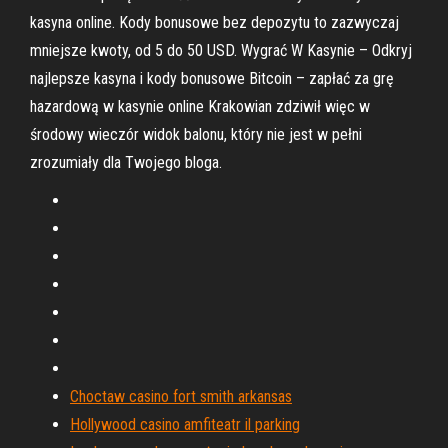
kasyna online. Kody bonusowe bez depozytu to zazwyczaj
mniejsze kwoty, od 5 do 50 USD. Wygrać W Kasynie – Odkryj
najlepsze kasyna i kody bonusowe Bitcoin – zapłać za grę
hazardową w kasynie online Krakowian zdziwił więc w
środowy wieczór widok balonu, który nie jest w pełni
zrozumiały dla Twojego bloga.
Choctaw casino fort smith arkansas
Hollywood casino amfiteatr il parking