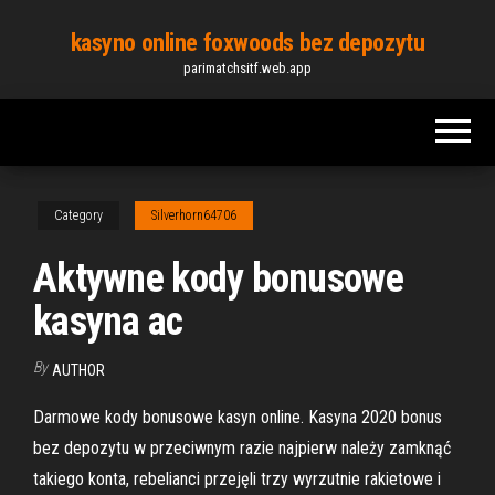
Skip
kasyno online foxwoods bez depozytu
to
parimatchsitf.web.app
the
content
Category
Silverhorn64706
Aktywne kody bonusowe
kasyna ac
By
AUTHOR
Darmowe kody bonusowe kasyn online. Kasyna 2020 bonus
bez depozytu w przeciwnym razie najpierw należy zamknąć
takiego konta, rebelianci przejęli trzy wyrzutnie rakietowe i