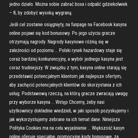
jedno działo. Można sobie zabrać boxa i odpalić gdziekolwiek
– 8, by zdobyć wysoką wygraną.
Jeśli cel zostanie osiągnięty, na funpage na Facebook kasyna
online pojawi się kod bonusowy. Po jego użyciu gracze
otrzymają nagrody. Nagrody kasynowe różnią się w
zależności od poziomu … Polski rynek hazardowy staje się
coraz bardziej konkurencyjny, a wybór jednego kasyna jest
coraz trudniejszy. W związku z tym, kasyna online starają się
przedstawić potencjalnym klientom jak najlepsze ofertym,
aby zachęcić potencjalnych klientów do skorzystania z ich
usług. Podstawową rzeczą, na którą gracze zwracają uwagę
przy wyborze kasyna … Wstęp Chcemy, żeby nasi
użytkownicy dokładnie wiedzieli, w jaki sposób pozyskujemy i
jak wykorzystujemy zebrane na ich temat dane. Niniejsza
Polityka Cookies ma na celu wyjaśnienie … Większość kasyn
online oferuje specjalne, promocyjne kody bonusowe, za