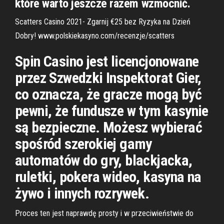
które warto jeszcze razem wzmocnić.
Scatters Casino 2021- Zgarnij €25 bez Ryzyka na Dzień
Dobry! www.polskiekasyno.com/recenzje/scatters
Spin Casino jest licencjonowane
przez Szwedzki Inspektorat Gier,
co oznacza, że gracze mogą być
pewni, że fundusze w tym kasynie
są bezpieczne. Możesz wybierać
spośród szerokiej gamy
automatów do gry, blackjacka,
ruletki, pokera wideo, kasyna na
żywo i innych rozrywek.
Proces ten jest naprawdę prosty i w przeciwieństwie do