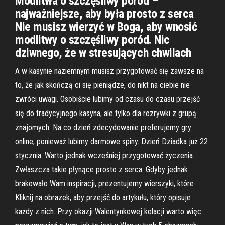
Modlitwa o szczęśliwy poród –
najważniejsze, aby była prosto z serca
Nie musisz wierzyć w Boga, aby wnosić
modlitwy o szczęśliwy poród. Nic
dziwnego, że w stresujących chwilach
A w kasynie naziemnym musisz przygotować się zawsze na
to, że jak skończą ci się pieniądze, do nikt na ciebie nie
zwróci uwagi. Osobiście lubimy od czasu do czasu przejść
się do tradycyjnego kasyna, ale tylko dla rozrywki z grupą
znajomych. Na co dzień zdecydowanie preferujemy gry
online, ponieważ lubimy darmowe spiny. Dzień Dziadka już 22
stycznia. Warto jednak wcześniej przygotować życzenia.
Zwłaszcza takie płynące prosto z serca. Gdyby jednak
brakowało Wam inspiracji, prezentujemy wierszyki, które
Kliknij na obrazek, aby przejść do artykułu, który opisuje
każdy z nich. Przy okazji Walentynkowej kolacji warto więc