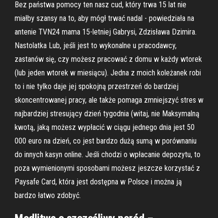
Bez państwa pomocy ten nasz cud, który trwa 15 lat nie
miałby szansy na to, aby mógł trwać nadal - powiedziała na
antenie TVN24 mama 15-letniej Gabrysi, Zdzisława Dzimira.
Nastolatka Lub, jeśli jest to wykonalne u pracodawcy,
zastanów się, czy możesz pracować z domu w każdy wtorek
(lub jeden wtorek w miesiącu). Jedna z moich koleżanek robi
to i nie tylko daje jej spokojną przestrzeń do bardziej
skoncentrowanej pracy, ale także pomaga zmniejszyć stres w
najbardziej stresujący dzień tygodnia (witaj, nie Maksymalną
kwotą, jaką możesz wypłacić w ciągu jednego dnia jest 50
000 euro na dzień, co jest bardzo dużą sumą w porównaniu
do innych kasyn online. Jeśli chodzi o wpłacanie depozytu, to
poza wymienionymi sposobami możesz jeszcze korzystać z
Paysafe Card, która jest dostępna w Polsce i można ją
bardzo łatwo zdobyć.