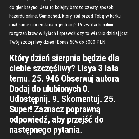
do gier kasyno. Jest to kolejny bardzo częsty sposób
hazardu online. Samochód, który stał przed Tobą w korku
miał same siódemki na rejestracji? Pozwól adrenalinie
rozgrzać krew w żyłach i sprawdź czy to właśnie dzisiaj jest
Twój szczęśliwy dzień! Bonus 50% do 5000 PLN
Który dzień sierpnia będzie dla
ciebie szczęśliwy? Lisya 3 lata
temu. 25. 946 Obserwuj autora
Dodaj do ulubionych 0.
Udostępnij. 9. Skomentuj. 25.
Super! Zaznacz poprawną
odpowiedź, aby przejść do
następnego pytania.