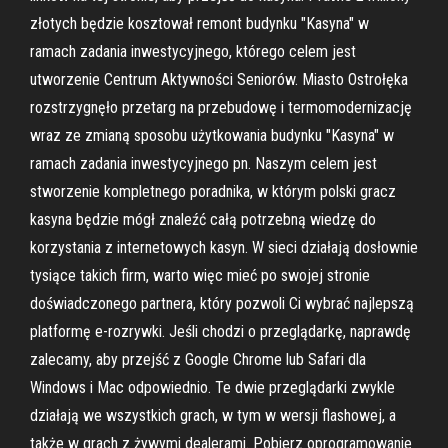
złotych będzie kosztował remont budynku "Kasyna" w
ramach zadania inwestycyjnego, którego celem jest
utworzenie Centrum Aktywności Seniorów. Miasto Ostrołęka
rozstrzygnęło przetarg na przebudowę i termomodernizację
wraz ze zmianą sposobu użytkowania budynku "Kasyna" w
ramach zadania inwestycyjnego pn. Naszym celem jest
stworzenie kompletnego poradnika, w którym polski gracz
kasyna będzie mógł znaleźć całą potrzebną wiedzę do
korzystania z internetowych kasyn. W sieci działają dosłownie
tysiące takich firm, warto więc mieć po swojej stronie
doświadczonego partnera, który pozwoli Ci wybrać najlepszą
platformę e-rozrywki. Jeśli chodzi o przeglądarkę, naprawdę
zalecamy, aby przejść z Google Chrome lub Safari dla
Windows i Mac odpowiednio. Te dwie przeglądarki zwykle
działają we wszystkich grach, w tym w wersji flashowej, a
także w grach z żywymi dealerami. Pobierz oprogramowanie