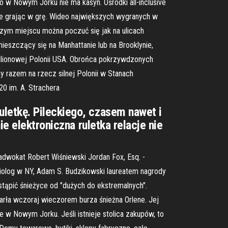
go w Nowym Jorku nie ma kasyn. Ośrodki all-inclusive
ze grając w grę. Wideo największych wygranych w
szym miejscu można poczuć się jak na ulicach
eszczący się na Manhattanie lub na Brooklynie,
milionowej Polonii USA. Obrońca pokrzywdzonych
my razem na rzecz silnej Polonii w Stanach
0 im. A. Strachera
letkę. Pileckiego, czasem nawet i
e elektroniczna ruletka relacje nie
dwokat Robert Wiśniewski Jordan Fox, Esq. -
rdiolog w NY, Adam S. Budzikowski laureatem nagrody
tąpić śnieżyce od "dużych do ekstremalnych".
rła wczoraj wieczorem burza śnieżna Orlene. Jej
e w Nowym Jorku. Jeśli istnieje stolica zakupów, to