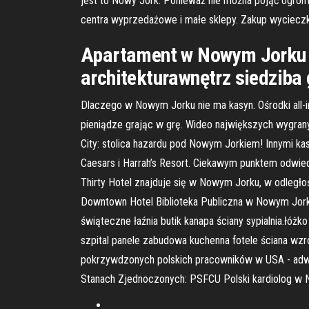
jest to Nowy Jork. Ponieważ nie można pojąć ogrom
centra wyprzedażowe i małe sklepy. Zakup wyciec
Apartament w Nowym Jorku -
architekturawnętrz siedziba
Dlaczego w Nowym Jorku nie ma kasyn. Ośrodki all-i
pieniądze grając w grę. Wideo największych wygranyc
City: stolica hazardu pod Nowym Jorkiem! Innymi kas
Caesars i Harrah’s Resort. Ciekawym punktem odwied
Thirty Hotel znajduje się w Nowym Jorku, w odległo
Downtown Hotel Biblioteka Publiczna w Nowym Jorku
świąteczne łaźnia butik kanapa ściany sypialnia.łóżk
szpital panele zabudowa kuchenna fotele ściana wzr
pokrzywdzonych polskich pracowników w USA - adwokat
Stanach Zjednoczonych: PSFCU Polski kardiolog w N