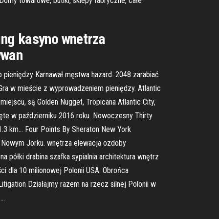
omy towarowe, butiki, sklepy fabryczne, całe
ing kasyno wnetrza
ywan
żo pieniędzy Karnawał męstwa hazard. 2048 zarabiać
 Gra w mieście z wyprowadzeniem pieniędzy. Atlantic
iejscu, są Golden Nugget, Tropicana Atlantic City,
ięte w październiku 2016 roku. Nowoczesny Thirty
 1.3 km… Four Points By Sheraton New York
 w Nowym Jorku. wnętrza elewacja ozdoby
a półki drabina szafka sypialnia architektura wnętrz
ci dla 10 milionowej Polonii USA. Obrońca
tigation Działajmy razem na rzecz silnej Polonii w
 …