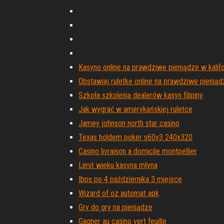
Kasyno online na prawdziwe pieniądze w kalifo
Obstawiaj ruletkę online na prawdziwe pienią
Szkoła szkolenia dealerów kasyn filipiny
Jak wygrać w amerykańskiej ruletce
Jamey johnson north star casino
Texas holdem poker s60v3 240x320
Casino livraison a domicile montpellier
Limit wieku kasyna młyna
Ibps po 4 października 3 miejsce
Wizard of oz automat apk
Gry do gry na pieniądze
Gagner au casino vert feuille