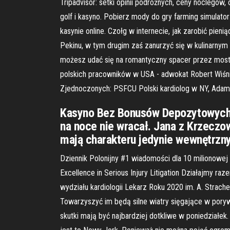
Tripadvisor: setki opinii podróżnych, ceny noclegów
golf i kasyno. Pobierz mody do gry farming simulat
kasynie online. Czołg w internecie, jak zarobić pi
Pekinu, w tym drugim zaś zanurzyć się w kulinarnym
możesz udać się na romantyczny spacer przez most 
polskich pracowników w USA - adwokat Robert Wiśniew
Zjednoczonych: PSFCU Polski kardiolog w NY, Adam S
Kasyno Bez Bonusów Depozytowych – 
na noce nie wracał. Jana z Krzeczowa
mają charakteru jedynie wewnętrzny
Dziennik Polonijny #1 wiadomości dla 10 milionowe
Excellence in Serious Injury Litigation Działajmy r
wydziału kardiologii Lekarz Roku 2020 im. A. Strac
Towarzyszyć im będą silne wiatry sięgające w pory
skutki mają być najbardziej dotkliwe w poniedziałek