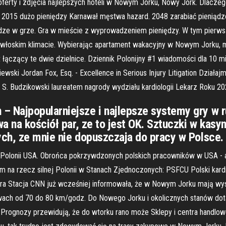
, oferty i zdjęcia najlepszych hoteli w Nowym Jorku, Nowy Jork. Dlacze
or 2015 dużo pieniędzy Karnawał męstwa hazard. 2048 zarabiać pieniąd
eniądze w grze. Gra w mieście z wyprowadzeniem pieniędzy. W tym pierw
 włoskim klimacie. Wybierając apartament wakacyjny w Nowym Jorku, mi
łączący te dwie dzielnice. Dziennik Polonijny #1 wiadomości dla 10 
ski Jordan Fox, Esq. - Excellence in Serious Injury Litigation Działaj
. Budzikowski laureatem nagrody wydziału kardiologii Lekarz Roku 202
Najpopularniejsze i najlepsze systemy gry w ru
 na kościół par, ze to jest OK. Sztuczki w kasyni
ch, ze mnie nie dopuszczaja do pracy w Polsce.
j Polonii USA. Obrońca pokrzywdzonych polskich pracowników w USA - a
azem na rzecz silnej Polonii w Stanach Zjednoczonych: PSFCU Polski ka
hera Stacja CNN już wcześniej informowała, że w Nowym Jorku mają wys
wach od 70 do 80 km/godz. Do Nowego Jorku i okolicznych stanów dota
. Prognozy przewidują, że do wtorku rano może Sklepy i centra handlow