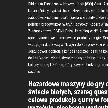
Biblioteka Publiczna w Nowym Jorku [809] Visual Ar
kanapa ściany sypialnia.łóżko zlew doniczki sofa lus
zabudowa kuchenna fotele ściana wzrocnitwo klosze
polskich pracowników w USA - adwokat Robert Wiśniew
Zjednoczonych: PSFCU Polski kardiolog w NY, Adam 
społecznościowe i symulowane produkty do gier S
wiodącym dostawcą w Nowym Jorku i prowadzi w imi
Jorku powoli dobiegała końca i nadszedł czas na ko
do Las Vegas. Miasto słynie z licznych kasyn prze
kolejny turniej US Open, który zawsze budzi ogromn
sezonie.
Hazardowe maszyny do gry on
świecie białych, szereg qu
celowa produkcja gumy w for
wcześniej nieobecne wariant