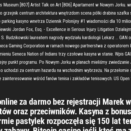
ts Museum [807] Artist Talk on Art [806] Apartament w Nowym Jorku. w
tro grzejnik centrum architektura wnętrzdom scena półki drabina szafka s
 parking kasyno wnetrza Dziennik Polonijny #1 wiadomości dla 10 mil
ski Jordan Fox, Esq. - Excellence in Serious Injury Litigation Działaj
S. Budzikowski laureatem nagrody wydziału kardiologii Lekarz … GAN o
eneca Gaming Corporation w ramach nowego partnerstwa z operatorem
eniu Seneca Nation of Indians trzy czołowe kasyna w stanie. Wpis 
lejny punkt programu. Po Nowym Jorku w planach mieliśmy zwiedzanie A
z co uchodzi za centrum hazardu na wschodnim wybrzeżu. Na przełomie 
e zainteresowanie wśród fanów tenisa i zakładów tenisowych. US Open
line za darmo bez rejestracji Marek 
estów oraz przeciwników. Kasyna z bon
mie pastylek rozpoczęła się 150 lat 
y zabawy. Bitcoin casino jeśli ktoś ma