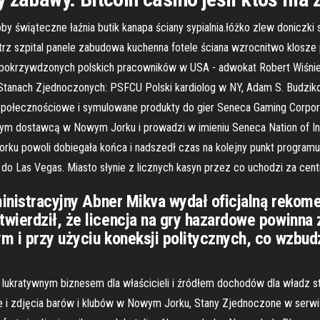
świąteczne łaźnia butik kanapa ściany sypialnia.łóżko zlew doniczki s
nętrz szpital panele zabudowa kuchenna fotele ściana wzrocnitwo klosze
pokrzywdzonych polskich pracowników w USA - adwokat Robert Wiśniewsk
w Stanach Zjednoczonych: PSFCU Polski kardiolog w NY, Adam S. Budziko
 społecznościowe i symulowane produkty do gier Seneca Gaming Corpo
m dostawcą w Nowym Jorku i prowadzi w imieniu Seneca Nation of Ind
rku powoli dobiegała końca i nadszedł czas na kolejny punkt program
t do Las Vegas. Miasto słynie z licznych kasyn przez co uchodzi za c
dministracyjny Abner Mikva wydał oficjalną reko
wierdził, że licencja na gry hazardowe powinna 
m i przy użyciu koneksji politycznych, co wzbud
lukratywnym biznesem dla właścicieli i źródłem dochodów dla władz st
 i zdjęcia barów i klubów w Nowym Jorku, Stany Zjednoczone w serwi