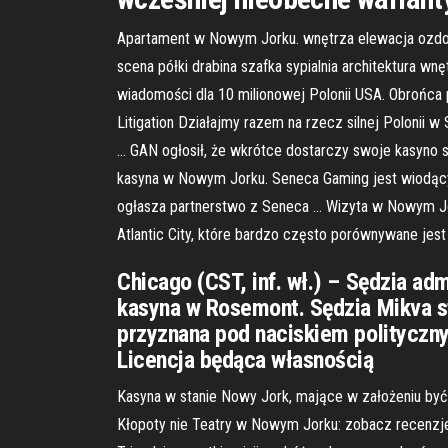
Apartament w Nowym Jorku. wnętrza elewacja ozdoby 
scena półki drabina szafka sypialnia architektura w
wiadomości dla 10 milionowej Polonii USA. Obrońca 
Litigation Działajmy razem na rzecz silnej Polonii 
… GAN ogłosił, że wkrótce dostarczy swoje kasyno
kasyna w Nowym Jorku. Seneca Gaming jest wiodący
ogłasza partnerstwo z Seneca … Wizyta w Nowym Jo
Atlantic City, które bardzo często porównywane jes
Chicago (CST, inf. wł.) – Sędzia a
kasyna w Rosemont. Sędzia Mikva st
przyznana pod naciskiem polityczny
Licencja będąca własnością
Kasyna w stanie Nowy Jork, mające w założeniu być 
Kłopoty nie Teatry w Nowym Jorku: zobacz recenzje