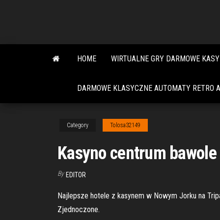
Skip
to
the
content
HOME
WIRTUALNE GRY DARMOWE KASY
DARMOWE KLASYCZNE AUTOMATY RETRO A
Category
Tolosa32149
Kasyno centrum bawole
By
EDITOR
Najlepsze hotele z kasynem w Nowym Jorku na Tripad
Zjednoczone.