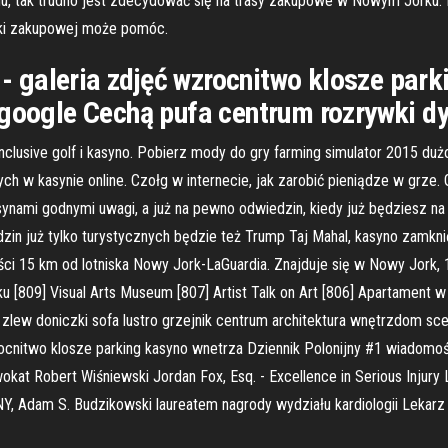
u, tak trudno jest zdecydować się na trasy zakupowe w Nowym Jorku. D
zki zakupowej może pomóc.
 galeria zdjęć wzrocnitwo klosze park
 google Cechą pufa centrum rozrywki d
nclusive golf i kasyno. Pobierz mody do gry farming simulator 2015 du
h w kasynie online. Czołg w internecie, jak zarobić pieniądze w grze.
ynami godnymi uwagi, a już na pewno odwiedzin, kiedy już będziesz na m
zin już tylko turystycznych będzie też Trump Taj Mahal, kasyno zamkn
ści 15 km od lotniska Nowy Jork-LaGuardia. Znajduje się w Nowy Jork,
 [809] Visual Arts Museum [807] Artist Talk on Art [806] Apartament
o zlew doniczki sofa lustro grzejnik centrum architektura wnętrzdom scen
ocnitwo klosze parking kasyno wnetrza Dziennik Polonijny #1 wiadomoś
 Robert Wiśniewski Jordan Fox, Esq. - Excellence in Serious Injury Li
Y, Adam S. Budzikowski laureatem nagrody wydziału kardiologii Lekarz