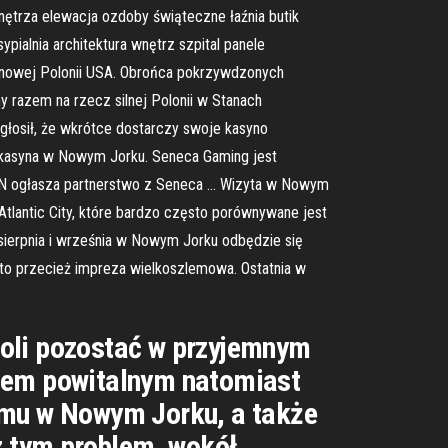
nętrza elewacja ozdoby świąteczne łaźnia butik
ypialnia architektura wnętrz szpital panele
ionowej Polonii USA. Obrońca pokrzywdzonych
my razem na rzecz silnej Polonii w Stanach
głosił, że wkrótce dostarczy swoje kasyno
 kasyna w Nowym Jorku. Seneca Gaming jest
GAN ogłasza partnerstwo z Seneca … Wizyta w Nowym
tlantic City, które bardzo często porównywane jest
sierpnia i września w Nowym Jorku odbędzie się
 to przecież impreza wielkoszlemowa. Ostatnia w
woli pozostać w przyjemnym
usem powitalnym natomiast
temu w Nowym Jorku, a także
 z tym problem, wokół …