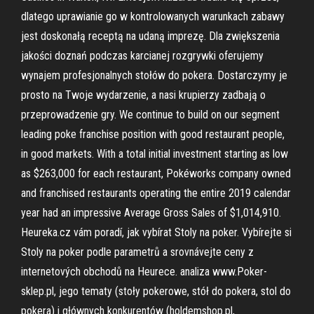
dlatego uprawianie go w kontrolowanych warunkach zabawy
jest doskonałą receptą na udaną imprezę. Dla zwiększenia
jakości doznań podczas karcianej rozgrywki oferujemy
wynajem profesjonalnych stołów do pokera. Dostarczymy je
prosto na Twoje wydarzenie, a nasi krupierzy zadbają o
przeprowadzenie gry. We continue to build on our segment
leading poke franchise position with good restaurant people,
in good markets. With a total initial investment starting as low
as $263,000 for each restaurant, Pokéworks company owned
and franchised restaurants operating the entire 2019 calendar
year had an impressive Average Gross Sales of $1,014,910.
Heureka.cz vám poradí, jak vybírat Stoly na poker. Vybírejte si
Stoly na poker podle parametrů a srovnávejte ceny z
internetových obchodů na Heurece. analiza www.Poker-
sklep.pl, jego tematy (stoły pokerowe, stół do pokera, stol do
pokera) i głównych konkurentów (holdemshop.pl,