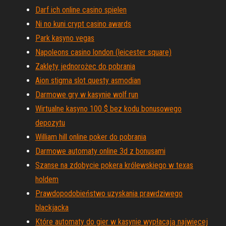
Darf ich online casino spielen
Ni no kuni crypt casino awards
Park kasyno vegas
Napoleons casino london (leicester square)
Zaklęty jednorożec do pobrania
Aion stigma slot questy asmodian
Darmowe gry w kasynie wolf run
Wirtualne kasyno 100 $ bez kodu bonusowego
depozytu
William hill online poker do pobrania
Darmowe automaty online 3d z bonusami
Szanse na zdobycie pokera królewskiego w texas
holdem
Prawdopodobieństwo uzyskania prawdziwego
blackjacka
Które automaty do gier w kasynie wypłacają najwięcej