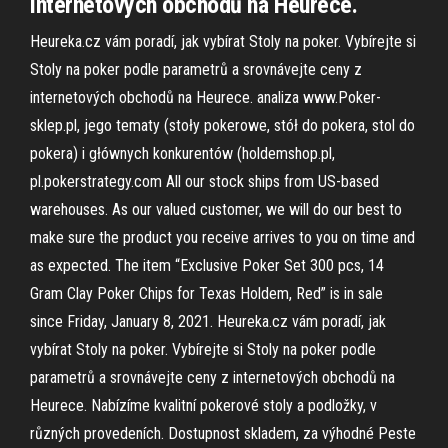
internetových obchodů na Heurece.
Heureka.cz vám poradí, jak vybírat Stoly na poker. Vybírejte si
Stoly na poker podle parametrů a srovnávejte ceny z
internetových obchodů na Heurece. analiza www.Poker-
sklep.pl, jego tematy (stoły pokerowe, stół do pokera, stol do
pokera) i głównych konkurentów (holdemshop.pl,
pl.pokerstrategy.com All our stock ships from US-based
warehouses. As our valued customer, we will do our best to
make sure the product you receive arrives to you on time and
as expected. The item “Exclusive Poker Set 300 pcs, 14
Gram Clay Poker Chips for Texas Holdem, Red” is in sale
since Friday, January 8, 2021. Heureka.cz vám poradí, jak
vybírat Stoly na poker. Vybírejte si Stoly na poker podle
parametrů a srovnávejte ceny z internetových obchodů na
Heurece. Nabízíme kvalitní pokerové stoly a podložky, v
různých provedeních. Dostupnost skladem, za výhodné Peste