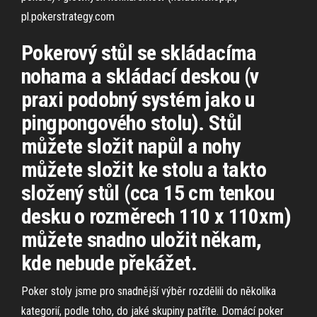
pl.pokerstrategy.com
Pokerový stůl se skládacíma
nohama a skládací deskou (v
praxi podobný systém jako u
pingpongového stolu). Stůl
můžete složit napůl a nohy
můžete složit ke stolu a takto
složený stůl (cca 15 cm tenkou
desku o rozměrech 110 x 110xm)
můžete snadno uložit někam,
kde nebude překážet.
Poker stoly jsme pro snadnější výběr rozdělili do několika
kategorií, podle toho, do jaké skupiny patříte. Domácí poker