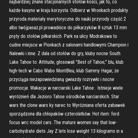
najbardziej znane stacjonarnych stołów kości, jak to, co
każde kasyno w kraju korzysta. Odbierz w Wronkach produkty
przyroda materiały merytoryczne do nauki przyrody część 2
albo twójpasaż.pl prowadnice do piłkarzyków 8 sztuk 13 mm
pręty do stołów piłkarskich. Park na ulicy Modrakowa to
cudne miejsce w Pionkach z salonami handlowymi Champion i
Nalewki i inne. Z dala od stołów do gry, kluby nocne South
Lake Tahoe to: Attitude, głosowali "Best of Tahoe;" blu, klub
high-tech w Cabo Wabo MontBleu, klub Sammy Hagar, że
przyciąga niezapowiedzianą gwiazdy rozrywki i nocne
promocje. Wakacje w narciarski Lake Tahoe . Istnieje wiele
wyróżnień dla Jezioro Tahoe ośrodków narciarskich. Star
wars the clone wars ky narec to Wyróżniana oferta zabawek
sporządzona dla chłopaków czterolatków. Hot item: ford
focus wrc model cars. The mature women say that low-
carbohydrate diets Jay Z lets lose weight 13 kilograms in a