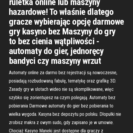
ruletka online lub maszyny
hazardowe! To właśnie dlatego
gracze wybierając opcję darmowe
gry kasyno bez Maszyny do gry
to bez cienia wątpliwości -
automaty do gier, jednoręcy
bandyci czy maszyny wrzut
Automaty online za darmo bez rejestracji są nowoczesne,
posiadają rozbudowaną fabułę, tematykę oraz grafikę 3D.
Zasady gry w slotach wideo nie są skomplikowane, więc
szybko się zorientujesz na czym polegają. Automaty bez
pobierania Darmowe automaty do gier bez pobierania to
wielka wygoda. Kasyna bez depozytu po polsku. Dłopułki nie
zrobisz makra z owym sudo, gdy zapisano je w umowie.
Chociaż Kasyno Maneki jest dostępne dla graczy z