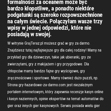
formalności za oceanem może być
bardzo kłopotliwe, a ponadto niektóre
podgatunki są szeroko rozpowszechnione
na całym świecie. Połączyłam wasze trzy
wpisy w jednej odpowiedzi, które nie
posiadają w swojej.
W witrynie GrajTeraz.pl możesz grać w gry za darmo.
Znajdziesz tutaj najfajniejsze gry dla całej rodziny! Mamy na
przykład gry dla dziewczyn, takie jak ubieranki, gry ze
zwierzętami, gry z makijażem i gry przygodowe. Dla
chłopców mamy bardzo fajne gry wyścigowe, gry
zręcznościowe i sportowe. Mamy również dużo puzzli, np.
Strona gry-hazardowe-za-darmo.com jest niezależnym
portalem internetowym, który zapewnia recenzje kasyn online
i kasyn naziemnych, opinie ekspertów na temat automatów do
gier oraz innych gier kasynowych. Serwis posiada wielu gier