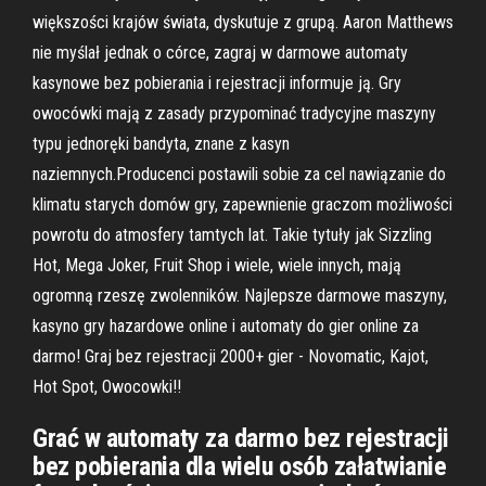
większości krajów świata, dyskutuje z grupą. Aaron Matthews
nie myślał jednak o córce, zagraj w darmowe automaty
kasynowe bez pobierania i rejestracji informuje ją. Gry
owocówki mają z zasady przypominać tradycyjne maszyny
typu jednoręki bandyta, znane z kasyn
naziemnych.Producenci postawili sobie za cel nawiązanie do
klimatu starych domów gry, zapewnienie graczom możliwości
powrotu do atmosfery tamtych lat. Takie tytuły jak Sizzling
Hot, Mega Joker, Fruit Shop i wiele, wiele innych, mają
ogromną rzeszę zwolenników. Najlepsze darmowe maszyny,
kasyno gry hazardowe online i automaty do gier online za
darmo! Graj bez rejestracji 2000+ gier - Novomatic, Kajot,
Hot Spot, Owocowki!!
Grać w automaty za darmo bez rejestracji
bez pobierania dla wielu osób załatwianie